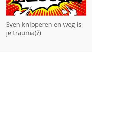
Even knipperen en weg is
Ogen als poor
je trauma(?)
Recente berichten
When there are no words.......
EMDR Opleiding